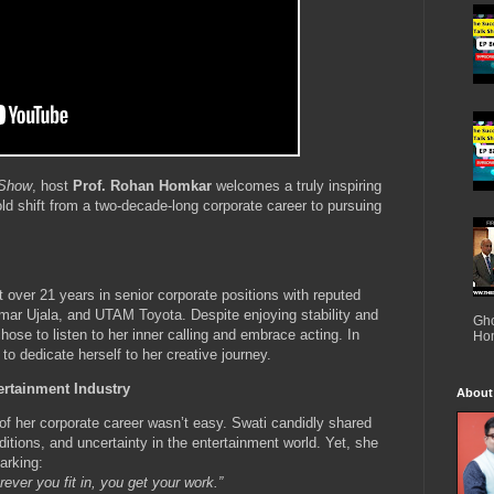
 Show
, host
Prof. Rohan Homkar
welcomes a truly inspiring
d shift from a two-decade-long corporate career to pursuing
t over 21 years in senior corporate positions with reputed
Amar Ujala, and UTAM Toyota. Despite enjoying stability and
Gho
hose to listen to her inner calling and embrace acting. In
Hom
o dedicate herself to her creative journey.
ertainment Industry
About
of her corporate career wasn’t easy. Swati candidly shared
itions, and uncertainty in the entertainment world. Yet, she
arking:
ever you fit in, you get your work.”