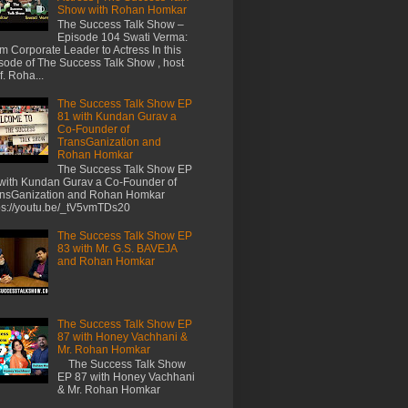
Show with Rohan Homkar
The Success Talk Show –
Episode 104 Swati Verma:
m Corporate Leader to Actress In this
sode of The Success Talk Show , host
f. Roha...
The Success Talk Show EP
81 with Kundan Gurav a
Co-Founder of
TransGanization and
Rohan Homkar
The Success Talk Show EP
with Kundan Gurav a Co-Founder of
ansGanization and Rohan Homkar
ps://youtu.be/_tV5vmTDs20
The Success Talk Show EP
83 with Mr. G.S. BAVEJA
and Rohan Homkar
The Success Talk Show EP
87 with Honey Vachhani &
Mr. Rohan Homkar
The Success Talk Show
EP 87 with Honey Vachhani
& Mr. Rohan Homkar