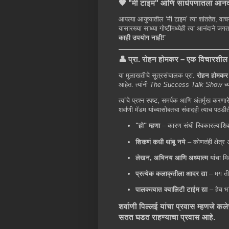
🧡 "मी टाइम" आणि साधेपणातला आनं
आपल्या आयुष्यातील ‘मी टाइम’ त्या शांततेत, वा
यासारख्या साध्या गोष्टींमध्येही त्या आनंदाने जगत
काही उपयोग नाही!
"
👤 प्रा. रोहन होमकर – एक विचारशील
या मुलाखतीचे सूत्रसंचालक प्रा.
रोहन होमकर
आहेत. त्यांनी
The Success Talk Show
च्य
त्यांचे प्रश्न स्पष्ट, समर्पक आणि अंतर्मुख क
शर्वाणी मॅडम यांच्यासोबतचा संवादही त्याच पठड
"हो" म्हणा
– कारण संधी स्विकारल्याशि
शिकणं कधी थांबू नये
– कोणतंही क्षेत्
लेखन, अभिनय आणि अध्यात्म
यांचा मि
प्रत्येक कलाकृतीला आदर द्या
– मग ती
पालकत्वात क्वालिटी टाईम द्या
– हेच भव
शर्वाणी पिल्लई यांचा प्रवास म्हणजे क
सतत घडत राहण्याचा प्रवास आहे.