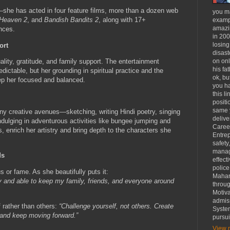
—she has acted in four feature films, more than a dozen web
you ma
 Heaven 2
, and
Bandish Bandits 2
, along with 17+
exampl
amazin
nces.
in 20
losing
ort
disast
uality, gratitude, and family support. The entertainment
on onl
his fat
dictable, but her grounding in spiritual practice and the
ok, bu
p her focused and balanced.
you ha
this l
positi
same y
ny creative avenues—sketching, writing Hindi poetry, singing
delive
dulging in adventurous activities like bungee jumping and
Caree
, enrich her artistry and bring depth to the characters she
Entre
safety
manage
ds
effect
police
s or fame. As she beautifully puts it:
Mahar
 and able to keep my family, friends, and everyone around
throu
Motiva
admiss
 rather than others:
“Challenge yourself, not others. Create
Syste
 and keep moving forward.”
pursui
View m