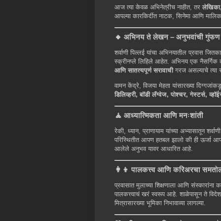
आज त्या केवळ अभिनेत्रीच नाहीत, तर
लेखिका,
आपल्या कारकिर्दीत नाटक, सिनेमा आणि मालिका
🔸 अभिनय ते लेखन – अनुभवांची गुंफण
शर्वाणी पिल्लई यांचा अभिनयातील प्रवास जितका
स्क्रीनप्ले लिहिले आहेत. अभिनय एक नैसर्
आणि सातत्यपूर्ण सरावाची
गरज असल्याचे त्या स्
वामन केंद्रे, विजया मेहता यांसारख्या दिग्गजां
डिलिव्हरी, बॉडी लँग्वेज, पोश्चर, गेस्टर्स, व्ह
🧘 आध्यात्मिकता आणि मनःशांती
रेकी, ध्यान, प्राणायाम यांच्या अभ्यासातून शर्वाण
परिस्थितीत आपण हतबल झालो की ही ऊर्जा आपल्य
आलेले अनुभव यावर आधारित आहे.
👩‍👦 पालकत्त्व आणि करिअरचा समतो
प्रवासात मुलाच्या शिक्षणाला आणि संस्कारांना क
पालकत्त्वाचं खरं स्वरूप आहे. शाळेपासून ते विदे
मित्रासारख्या भूमिका निभावाव्या लागल्या.