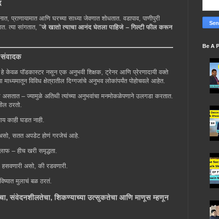
द
चनात, प्राणायामात आणि घरच्या साध्या जेवणात शोधतात. वडापाव, पाणीपुरी
ात. त्या सांगतात, "
जे खातो त्याचा आनंद घेतला पाहिजे – गिल्टी फील करून
Be A P
 संवादक
हे केवळ पॉडकास्टर नसून एक अनुभवी शिक्षक, ट्रेनर आणि प्रेरणादायी वक्ते
ा माध्यमातून विविध क्षेत्रातील दिग्गजांचे अनुभव लोकांपर्यंत पोहोचवले आहेत.
रणारे असतात – ज्यामुळे अतिथी त्यांच्या अनुभवांचा मनमोकळेपणाने उलगडा करतात.
ीतील ठरतो.
वाय काही घडत नाही.
र असो, सतत अपडेट होणं गरजेचं आहे.
लाफ – हीच खरी समृद्धता.
 हसवणारी असो, की रडवणारी.
िष्यात मुलाचं बळ ठरतं.
लेचा, संवेदनशीलतेचा, शिकण्याच्या उत्सुकतेचा आणि माणूस म्हणून