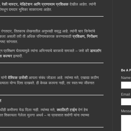
 रेकी मास्टर, मेडिटेशन आणि प्राणायाम प्रशिक्षक
देखील आहेत. त्यांनी
ंमधून दमदार भूमिका साकारल्या आहेत.
 रंगतदार, तितकाच लेखनातील अनुभवही समृद्ध आहे. त्यांनी चार सिनेमांचे
गिक कला असली तरी ती अधिक परिणामकारक करण्यासाठी
प्रशिक्षण, निरीक्षण
पष्ट सांगतात.
कडून प्रशिक्षण घेतल्यामुळे त्यांना अभिनयाचे बारकावे समजले – जसे की
डायलॉग
ॉईस कल्चर
इत्यादी.
Be A P
ी यांनी
वैश्विक उर्जेशी
आपला संबंध जोडला आहे. त्यांच्या मते, एखाद्या कठीण
Name
ाला योग्य दिशा दाखवते. ही केवळ कल्पना नाही, तर स्वतःच्या जीवनात
Email
ल
धीही कमीपणा येऊ दिला नाही. त्यांच्या मते,
क्वालिटी टाईम
देणं हेच
Mess
शात शिकायला गेलेला मुलगा अथर्व – या प्रवासात शर्वाणी यांना त्याच्या