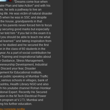
"Dreams come true when
ke Plan and take Action" and with his
e, he sets a pathway to live an
g life. He was victim of natural disaster
05 when he was in SSC and despite
 the house, grandparents in that
er his parents never forced him to focus
y securing good marks but especially
her told him " if you fail in the exam it is
t you should be able to teach me what
d learned " and taking inspiration from
ine he studied and he secured the first
on in the class of 60 students in the
ear. As a part of social contribution he
r Training and inspirational talks about
r Guidance, Stress Management,
preneurship Development, Industrial
, Discard your fear, Disaster
ment for Educational institute,
ive public speaking at Mumbai Traffic
, various schools in villages, bank of
ashtra, Health Library NGO and also
gh his youtube channel Rohan Homkar
tional Expert. Recently He Secured
ion in the M.Tech Electrical Power
m program at V.J.T.I. Mumbai and
ng his further education.
y complete profile