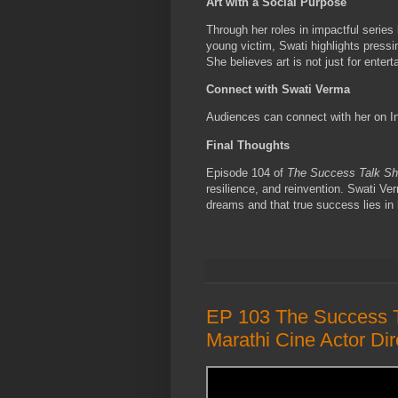
Art with a Social Purpose
Through her roles in impactful series
young victim, Swati highlights pressi
She believes art is not just for ente
Connect with Swati Verma
Audiences can connect with her on 
Final Thoughts
Episode 104 of
The Success Talk S
resilience, and reinvention. Swati Ver
dreams and that true success lies in 
EP 103 The Success 
Marathi Cine Actor D